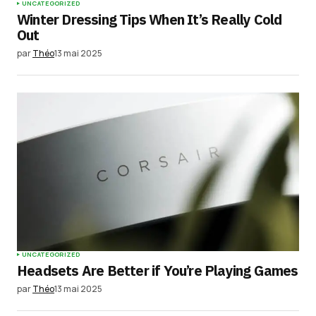
UNCATEGORIZED
Winter Dressing Tips When It’s Really Cold
Out
par
Théo
13 mai 2025
UNCATEGORIZED
Headsets Are Better if You’re Playing Games
par
Théo
13 mai 2025