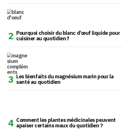
Pourquoi choisir du blanc d’œuf liquide pour
cuisiner au quotidien ?
Les bienfaits du magnésium marin pour la
santé au quotidien
Comment les plantes médicinales peuvent
apaiser certains maux du quotidien ?