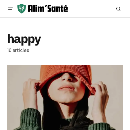
happy
16 articles