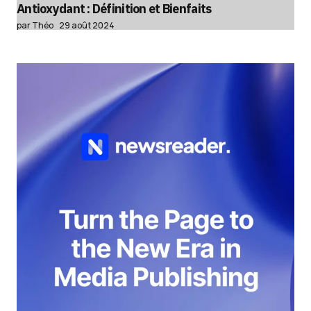
Antioxydant : Définition et Bienfaits
par Théo
29 août 2024