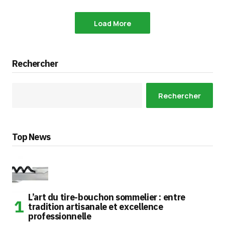
Load More
Rechercher
Rechercher
Top News
L’art du tire-bouchon sommelier : entre
tradition artisanale et excellence
professionnelle