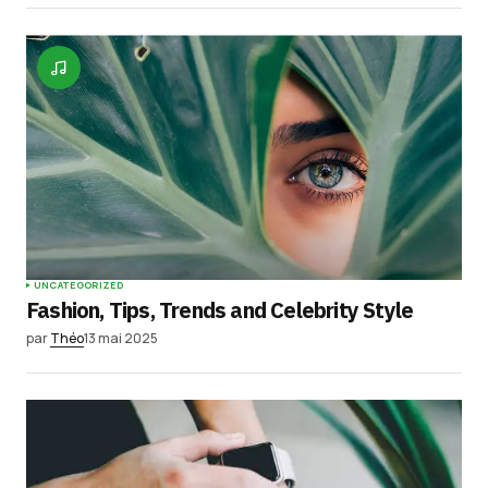
UNCATEGORIZED
Fashion, Tips, Trends and Celebrity Style
par
Théo
13 mai 2025