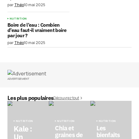
par
Théo
10 mai 2025
NUTRITION
Boire de l’eau : Combien
d’eau faut-il vraiment boire
par jour ?
par
Théo
10 mai 2025
ADVERTISEMENT
Les plus populaires
Découvrez tout
NUTRITION
NUTRITION
NUTRITION
Kale :
Chia et
Les
graines de
bienfaits
Un