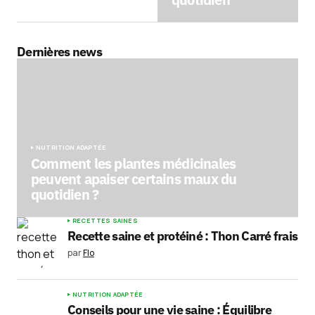
Dernières news
NUTRITION ADAPTÉE
Comment les plantes médicinales
peuvent apaiser certains maux du
quotidien ?
RECETTES SAINES
Recette saine et protéiné : Thon Carré frais
par
Flo
NUTRITION ADAPTÉE
Conseils pour une vie saine : Équilibre