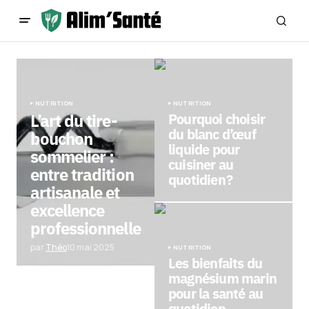
NUTRITION
NUTRITION
L’art du tire-
Pourquoi choisir
du blanc d’œuf
bouchon
liquide pour
sommelier :
cuisiner au
entre tradition
quotidien ?
artisanale et
excellence
professionnelle
par
Théo
10 mai 2025
NUTRITION
Les bienfaits du
magnésium marin
pour la santé au
quotidien