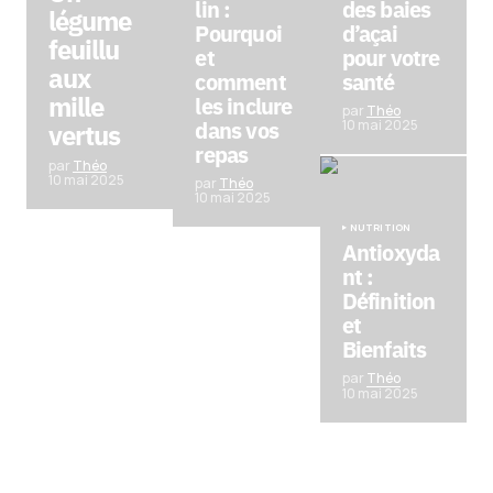
lin :
des baies
légume
Pourquoi
d’açai
feuillu
et
pour votre
aux
comment
santé
mille
les inclure
par
Théo
dans vos
10 mai 2025
vertus
repas
par
Théo
10 mai 2025
par
Théo
10 mai 2025
NUTRITION
Antioxyda
nt :
Définition
et
Bienfaits
par
Théo
10 mai 2025